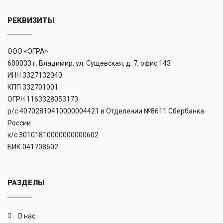
РЕКВИЗИТЫ
ООО «ЭГРА»
600033 г. Владимир, ул. Сущевская, д. 7, офис 143
ИНН 3327132040
КПП 332701001
ОГРН 1163328053173
р/с 40702810410000004421 в Отделении №8611 Сбербанка
России
к/с 30101810000000000602
БИК 041708602
РАЗДЕЛЫ
О нас