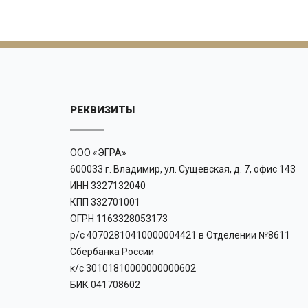
РЕКВИЗИТЫ
ООО «ЭГРА»
600033 г. Владимир, ул. Сущевская, д. 7, офис 143
ИНН 3327132040
КПП 332701001
ОГРН 1163328053173
р/с 40702810410000004421 в Отделении №8611
Сбербанка России
к/с 30101810000000000602
БИК 041708602