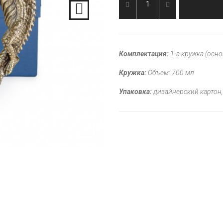
Комплектация:
1-а кружка (осно
Кружка:
Объем: 700 мл
Упаковка:
дизайнерский картон,