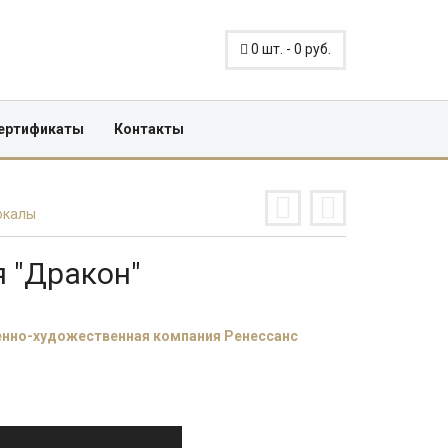
0
шт. -
0
руб.
ертификаты
Контакты
окалы
 "Дракон"
нно-художественная компания Ренессанс