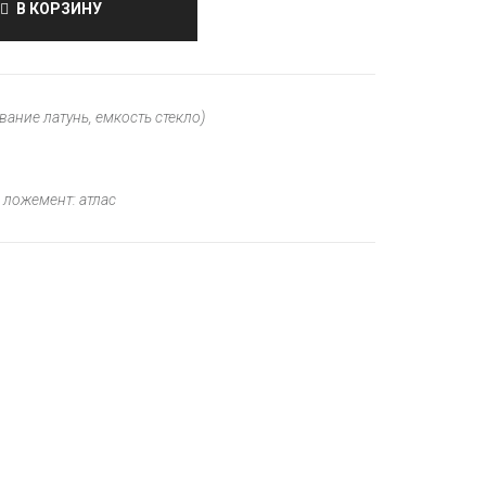
В КОРЗИНУ
вание латунь, емкость стекло)
 ложемент: атлас